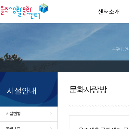
센터소개
누구나, 언
문화사랑방
시설안내
시설현황
본관 1층