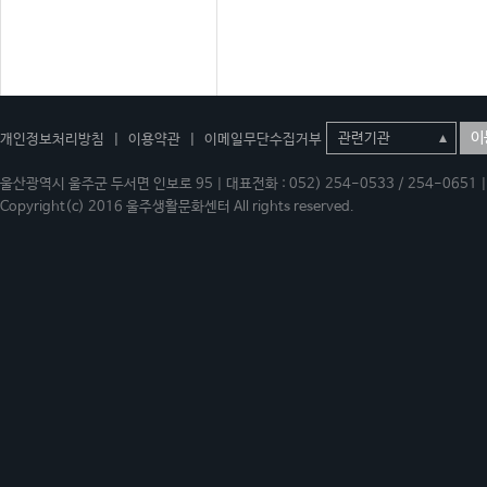
이
개인정보처리방침
|
이용약관
|
이메일무단수집거부
울산광역시 울주군 두서면 인보로 95 | 대표전화 : 052) 254-0533 / 254-0651 | 
Copyright(c) 2016 울주생활문화센터 All rights reserved.