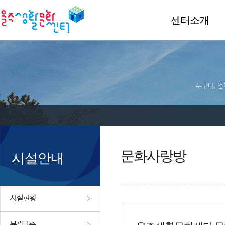
센터소개
누구나, 언
문화사랑방
시설안내
시설현황
본관 1층