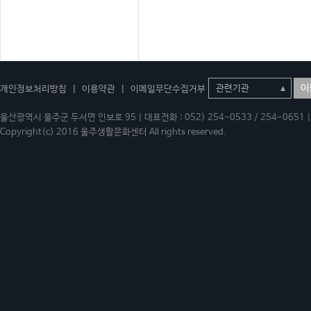
이
개인정보처리방침
|
이용약관
|
이메일무단수집거부
울산광역시 울주군 두서면 인보로 95 | 대표전화 : 052) 254-0533 / 254-0651 | 
Copyright(c) 2016 울주생활문화센터 All rights reserved.