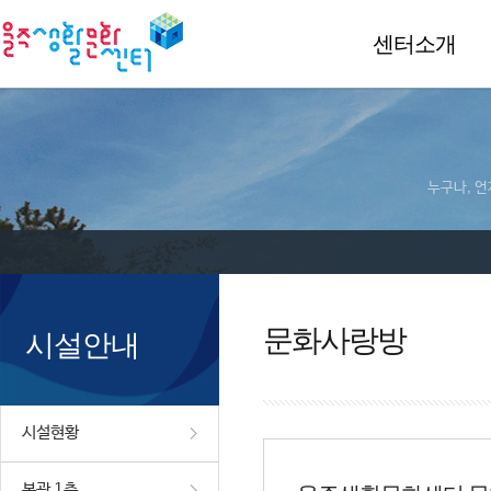
센터소개
누구나, 언
문화사랑방
시설안내
시설현황
본관 1층