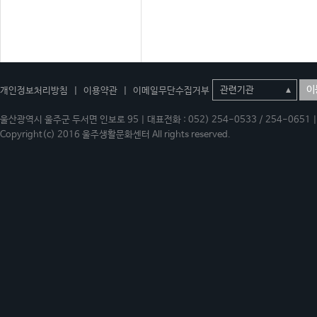
이
개인정보처리방침
|
이용약관
|
이메일무단수집거부
울산광역시 울주군 두서면 인보로 95 | 대표전화 : 052) 254-0533 / 254-0651 | 
Copyright(c) 2016 울주생활문화센터 All rights reserved.