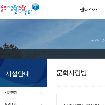
센터소개
누구나, 언
문화사랑방
시설안내
시설현황
본관 1층