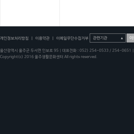
이
개인정보처리방침
|
이용약관
|
이메일무단수집거부
울산광역시 울주군 두서면 인보로 95 | 대표전화 : 052) 254-0533 / 254-0651 | 
Copyright(c) 2016 울주생활문화센터 All rights reserved.