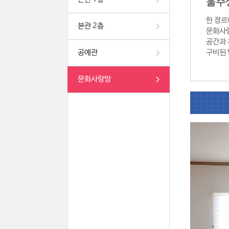
울주
한 장르
본관 2층
문화사
공간과 
공예관
구비된 
문화사랑방