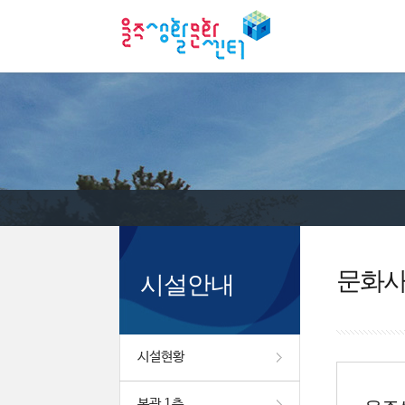
문화
시설안내
시설현황
본관 1층