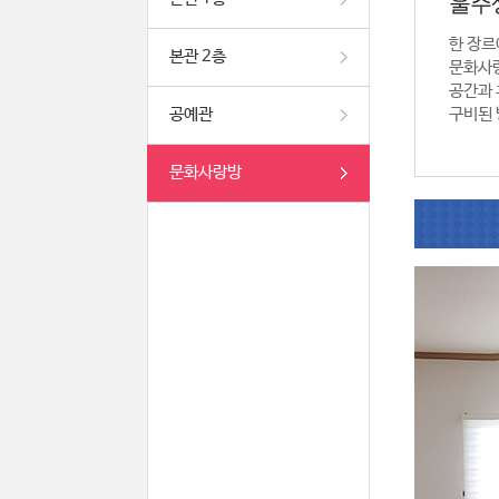
울주
한 장르
본관 2층
문화사
공간과 
공예관
구비된 
문화사랑방