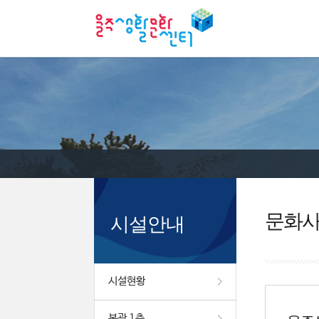
문화
시설안내
시설현황
본관 1층