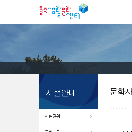
문화
시설안내
시설현황
본관 1층