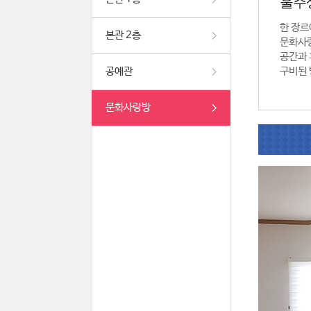
울주
한 장르
본관 2층
문화사
공간과 
공예관
구비된 
문화사랑방