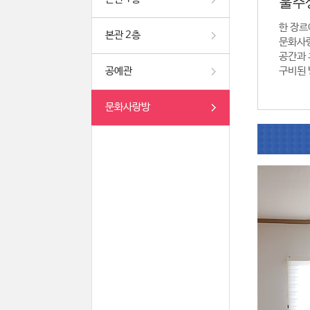
울주
한 장르
본관 2층
문화사
공간과 
공예관
구비된 
문화사랑방