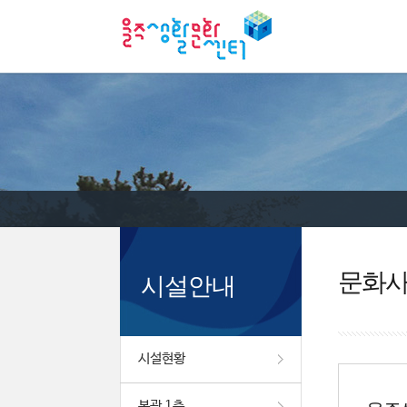
문화
시설안내
시설현황
본관 1층