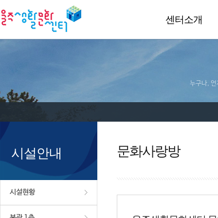
센터소개
누구나, 언
문화사랑방
시설안내
시설현황
본관 1층