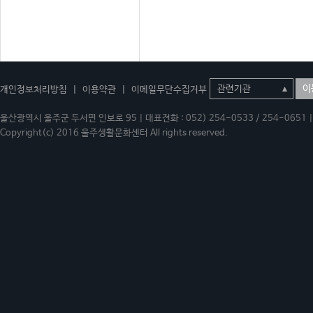
이
개인정보처리방침
|
이용약관
|
이메일무단수집거부
울산광역시 울주군 두서면 인보로 95 | 대표전화 : 052) 254-0533 / 254-0651 | 
Copyright(c) 2016 울주생활문화센터 All rights reserved.