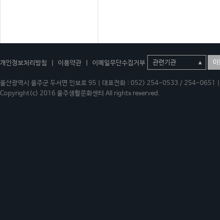
이
개인정보처리방침
|
이용약관
|
이메일무단수집거부
울산광역시 울주군 두서면 인보로 95 | 대표전화 : 052) 254-0533 / 254-0651 | 
Copyright(c) 2016 울주생활문화센터 All rights reserved.