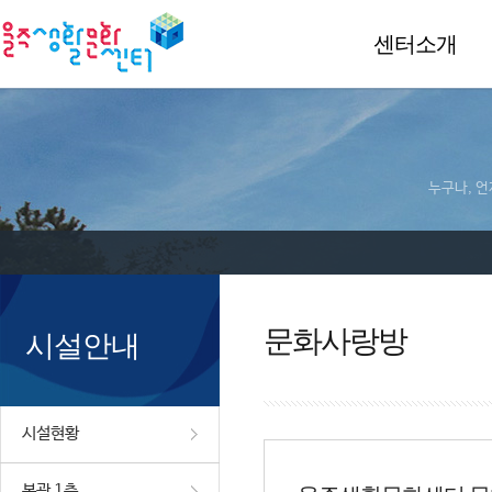
센터소개
누구나, 언
문화사랑방
시설안내
시설현황
본관 1층