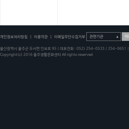
이
개인정보처리방침
|
이용약관
|
이메일무단수집거부
울산광역시 울주군 두서면 인보로 95 | 대표전화 : 052) 254-0533 / 254-0651 | 
Copyright(c) 2016 울주생활문화센터 All rights reserved.