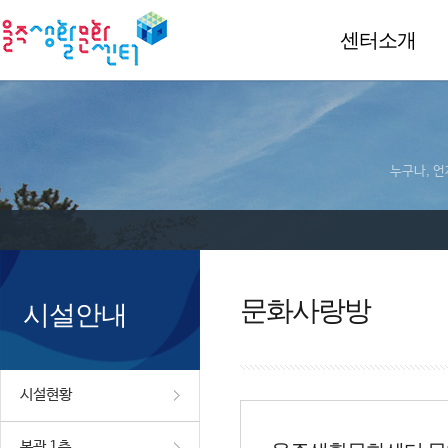
센터소개
누구나, 언
문화사랑방
시설안내
시설현황
본관 1층