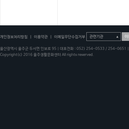
이
개인정보처리방침
|
이용약관
|
이메일무단수집거부
울산광역시 울주군 두서면 인보로 95 | 대표전화 : 052) 254-0533 / 254-0651 | 
Copyright(c) 2016 울주생활문화센터 All rights reserved.