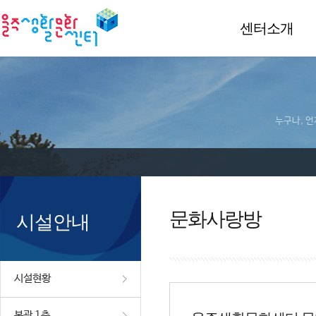
센터소개
누구나, 언
문화사랑방
시설안내
시설현황
본관 1층