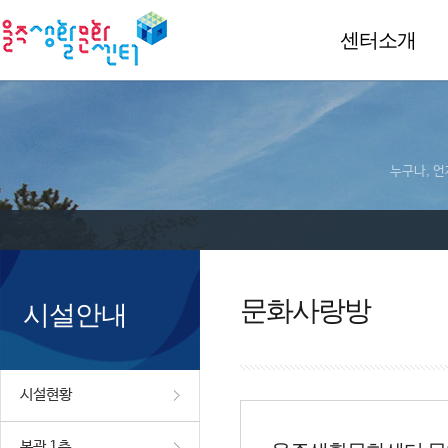
센터소개
누구나, 언
문화사랑방
시설안내
시설현황
본관 1층