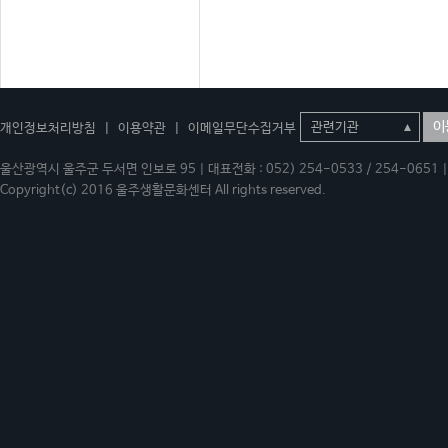
이
개인정보처리방침
|
이용약관
|
이메일무단수집거부
울산광역시 울주군 두서면 인보로 95 | 대표전화 : 052) 254-0533 / 254-0651 | 
Copyright(c) 2016 울주생활문화센터 All rights reserved.