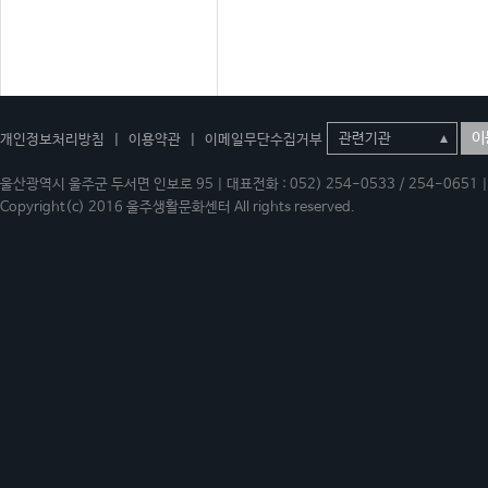
이
개인정보처리방침
|
이용약관
|
이메일무단수집거부
울산광역시 울주군 두서면 인보로 95 | 대표전화 : 052) 254-0533 / 254-0651 | 
Copyright(c) 2016 울주생활문화센터 All rights reserved.