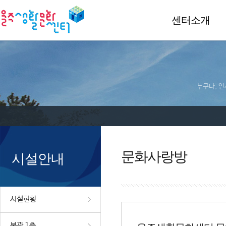
센터소개
누구나, 언
문화사랑방
시설안내
시설현황
본관 1층