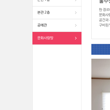
울주
한 장르
본관 2층
문화사
공간과 
공예관
구비된 
문화사랑방