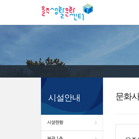
문화
시설안내
시설현황
본관 1층