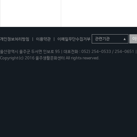
이
개인정보처리방침
|
이용약관
|
이메일무단수집거부
울산광역시 울주군 두서면 인보로 95 | 대표전화 : 052) 254-0533 / 254-0651 | 
Copyright(c) 2016 울주생활문화센터 All rights reserved.