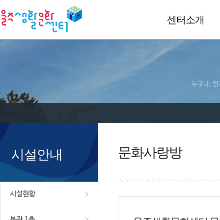
센터소개
누구나, 언
문화사랑방
시설안내
시설현황
본관 1층