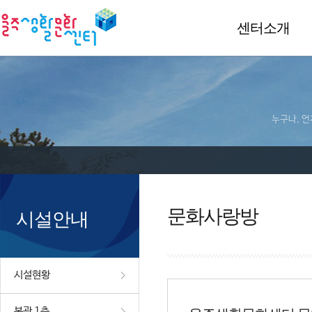
센터소개
누구나, 언
문화사랑방
시설안내
시설현황
본관 1층