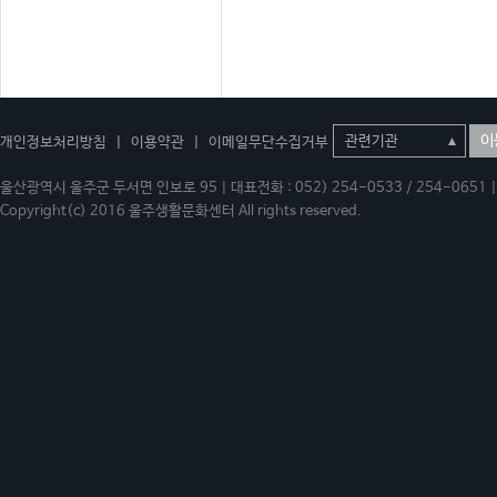
이
개인정보처리방침
|
이용약관
|
이메일무단수집거부
울산광역시 울주군 두서면 인보로 95 | 대표전화 : 052) 254-0533 / 254-0651 | 
Copyright(c) 2016 울주생활문화센터 All rights reserved.