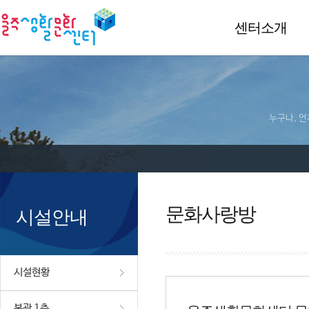
센터소개
누구나, 언
문화사랑방
시설안내
시설현황
본관 1층