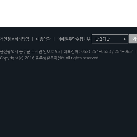
이
개인정보처리방침
|
이용약관
|
이메일무단수집거부
울산광역시 울주군 두서면 인보로 95 | 대표전화 : 052) 254-0533 / 254-0651 | 
Copyright(c) 2016 울주생활문화센터 All rights reserved.