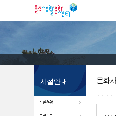
문화
시설안내
시설현황
본관 1층