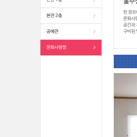
울주
한 장르
본관 2층
문화사
공간과 
공예관
구비된 
문화사랑방