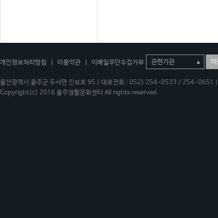
이
개인정보처리방침
|
이용약관
|
이메일무단수집거부
울산광역시 울주군 두서면 인보로 95 | 대표전화 : 052) 254-0533 / 254-0651 | 
Copyright(c) 2016 울주생활문화센터 All rights reserved.