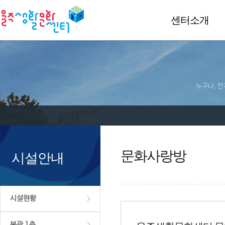
센터소개
누구나, 언
문화사랑방
시설안내
시설현황
본관 1층