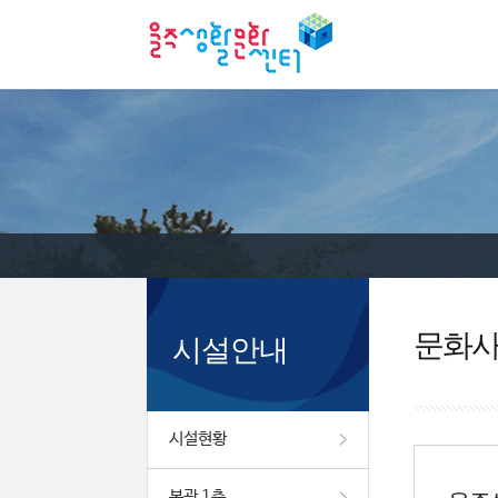
문화
시설안내
시설현황
본관 1층