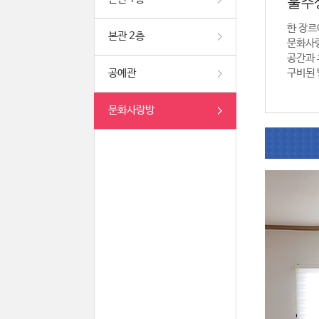
울주
한 장르
본관 2층
문화사
공간과 
공예관
구비된 
문화사랑방