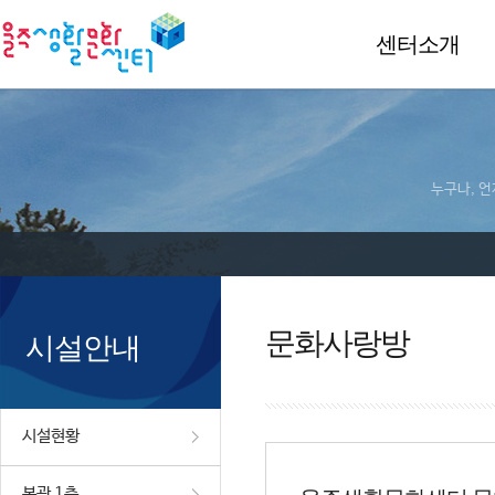
센터소개
누구나, 언
문화사랑방
시설안내
시설현황
본관 1층