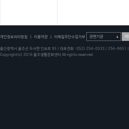
이
개인정보처리방침
|
이용약관
|
이메일무단수집거부
울산광역시 울주군 두서면 인보로 95 | 대표전화 : 052) 254-0533 / 254-0651 | 
Copyright(c) 2016 울주생활문화센터 All rights reserved.