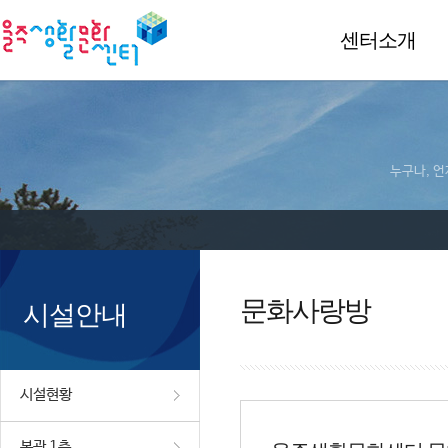
센터소개
누구나, 언
문화사랑방
시설안내
시설현황
본관 1층