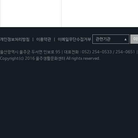
이
개인정보처리방침
|
이용약관
|
이메일무단수집거부
울산광역시 울주군 두서면 인보로 95 | 대표전화 : 052) 254-0533 / 254-0651 | 
Copyright(c) 2016 울주생활문화센터 All rights reserved.