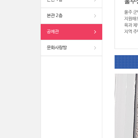
울주
울주 군
본관 2층
지원해드
육과 체
공예관
지역 주
문화사랑방