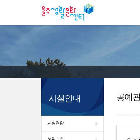
공예
시설안내
시설현황
본관 1층