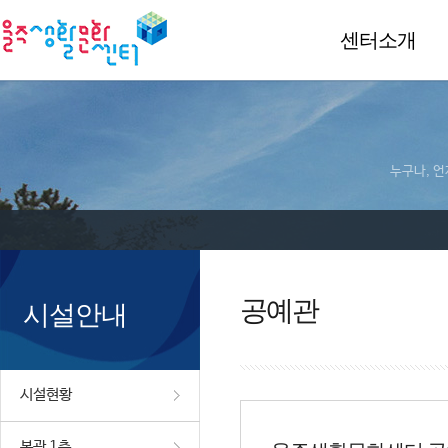
센터소개
누구나, 언
공예관
시설안내
시설현황
본관 1층