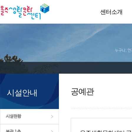
센터소개
누구나, 언
공예관
시설안내
시설현황
본관 1층