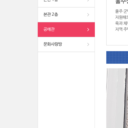
울주
울주 군
본관 2층
지원해드
육과 체
공예관
지역 주
문화사랑방