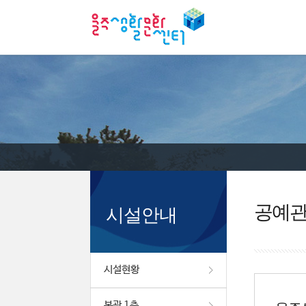
공예
시설안내
시설현황
본관 1층