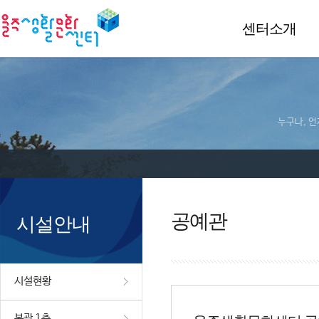
센터소개
누구나, 언
공예관
시설안내
시설현황
본관 1층