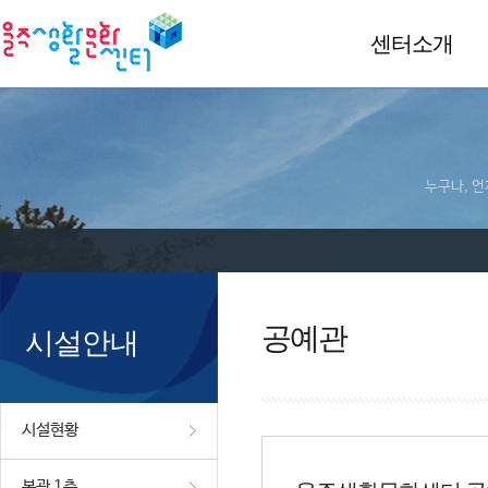
센터소개
누구나, 언
공예관
시설안내
시설현황
본관 1층