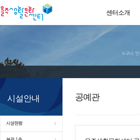
센터소개
누구나, 언
공예관
시설안내
시설현황
본관 1층