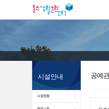
공예
시설안내
시설현황
본관 1층