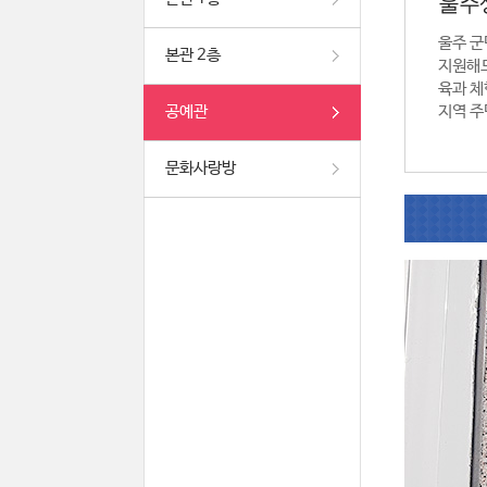
울주
울주 군
본관 2층
지원해드
육과 체
공예관
지역 주
문화사랑방