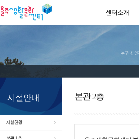
센터소개
누구나, 언
본관 2층
시설안내
시설현황
본관 1층