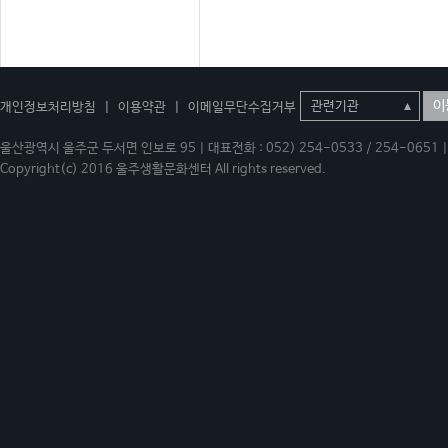
이
개인정보처리방침
|
이용약관
|
이메일무단수집거부
울산광역시 울주군 두서면 인보로 95 | 대표전화 : 052) 254-0533 / 254-0651 | 
Copyright(c) 2016 울주생활문화센터 All rights reserved.