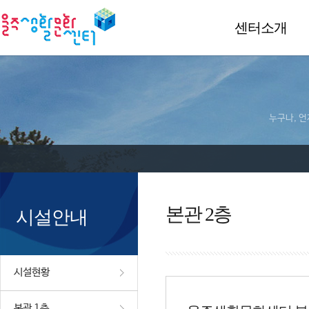
센터소개
누구나, 언
본관 2층
시설안내
시설현황
본관 1층