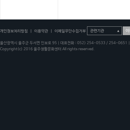
이
개인정보처리방침
|
이용약관
|
이메일무단수집거부
울산광역시 울주군 두서면 인보로 95 | 대표전화 : 052) 254-0533 / 254-0651 | 
Copyright(c) 2016 울주생활문화센터 All rights reserved.