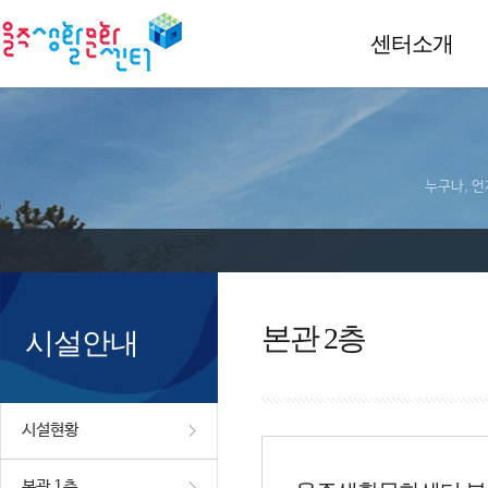
센터소개
누구나, 언
본관 2층
시설안내
시설현황
본관 1층