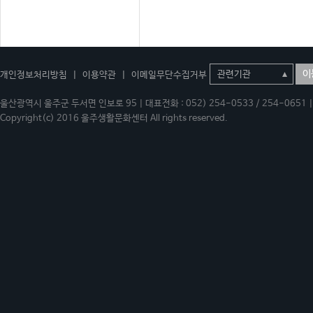
이
개인정보처리방침
|
이용약관
|
이메일무단수집거부
울산광역시 울주군 두서면 인보로 95 | 대표전화 : 052) 254-0533 / 254-0651 | 
Copyright(c) 2016 울주생활문화센터 All rights reserved.