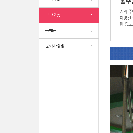
울주
지역 주
본관 2층
다양한 
한 용도
공예관
문화사랑방