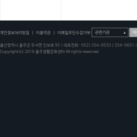
이
개인정보처리방침
|
이용약관
|
이메일무단수집거부
울산광역시 울주군 두서면 인보로 95 | 대표전화 : 052) 254-0533 / 254-0651 | 
Copyright(c) 2016 울주생활문화센터 All rights reserved.