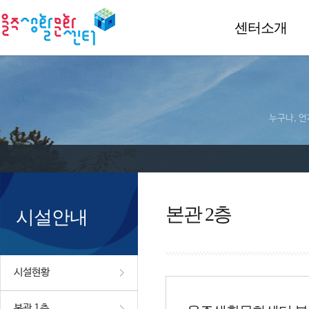
센터소개
누구나, 언
본관 2층
시설안내
시설현황
본관 1층