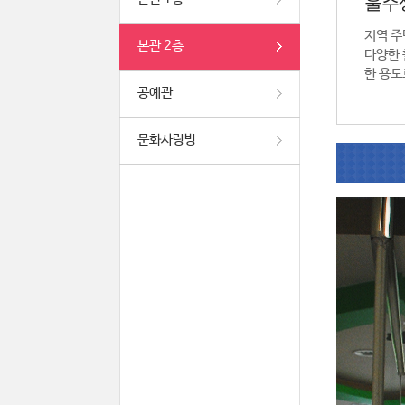
울주
지역 주
본관 2층
다양한 
한 용도
공예관
문화사랑방