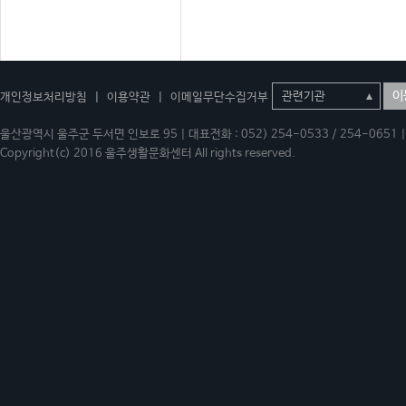
이
개인정보처리방침
|
이용약관
|
이메일무단수집거부
울산광역시 울주군 두서면 인보로 95 | 대표전화 : 052) 254-0533 / 254-0651 | 
Copyright(c) 2016 울주생활문화센터 All rights reserved.