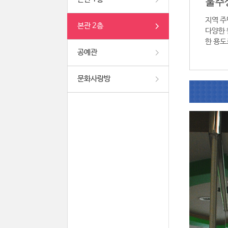
울주
지역 주
본관 2층
다양한 
한 용도
공예관
문화사랑방