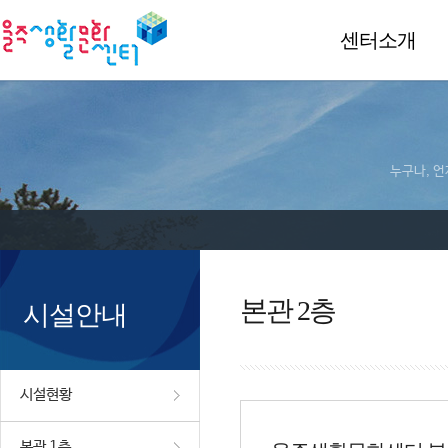
센터소개
누구나, 언
본관 2층
시설안내
시설현황
본관 1층