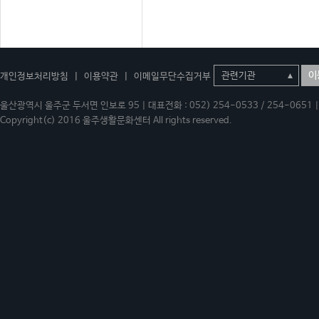
이
개인정보처리방침
|
이용약관
|
이메일무단수집거부
울산광역시 울주군 두서면 인보로 95 | 대표전화 : 052) 254-0533 / 254-0651 | 
Copyright(c) 2016 울주생활문화센터 All rights reserved.