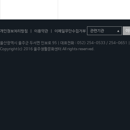
이
개인정보처리방침
|
이용약관
|
이메일무단수집거부
울산광역시 울주군 두서면 인보로 95 | 대표전화 : 052) 254-0533 / 254-0651 | 
Copyright(c) 2016 울주생활문화센터 All rights reserved.