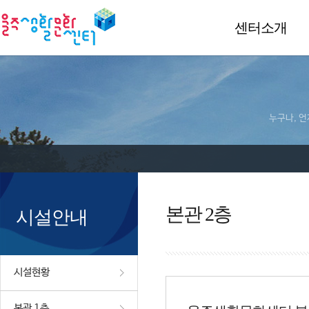
센터소개
누구나, 언
본관 2층
시설안내
시설현황
본관 1층