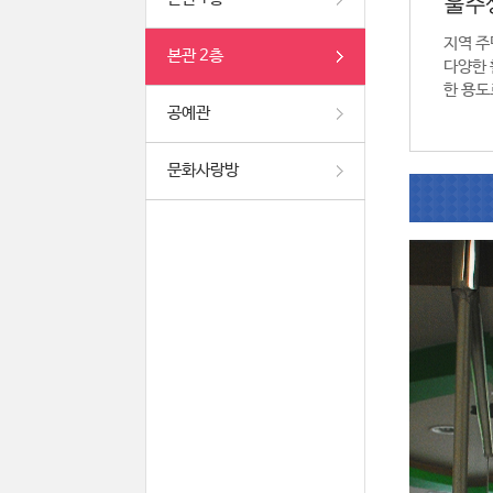
울주
지역 주
본관 2층
다양한 
한 용도
공예관
문화사랑방