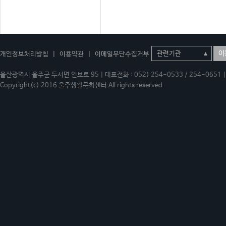
이
개인정보처리방침
|
이용약관
|
이메일무단수집거부
울산광역시 울주군 두서면 인보로 95 | 대표전화 : 052) 254-0533 / 254-0651 | 
Copyright(c) 2016 울주생활문화센터 All rights reserved.