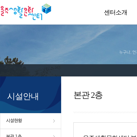
센터소개
누구나, 언
본관 2층
시설안내
시설현황
본관 1층