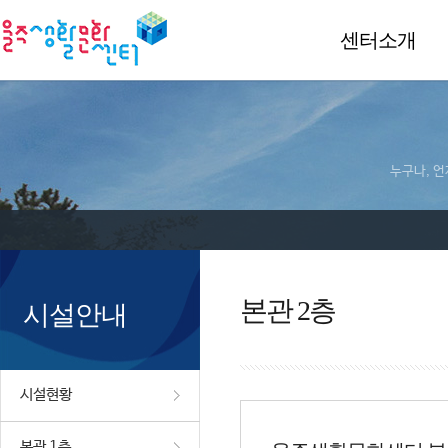
센터소개
누구나, 언
본관 2층
시설안내
시설현황
본관 1층