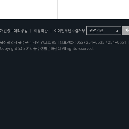
이
개인정보처리방침
|
이용약관
|
이메일무단수집거부
울산광역시 울주군 두서면 인보로 95 | 대표전화 : 052) 254-0533 / 254-0651 | 
Copyright(c) 2016 울주생활문화센터 All rights reserved.