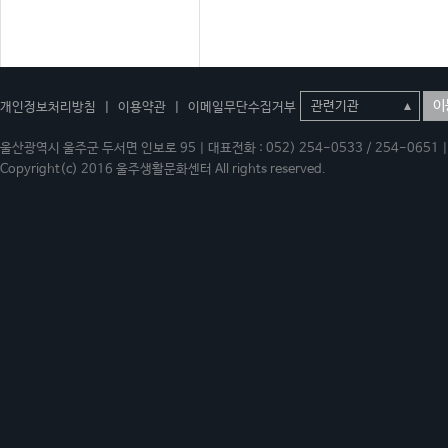
이
개인정보처리방침
|
이용약관
|
이메일무단수집거부
울산광역시 울주군 두서면 인보로 95 | 대표전화 : 052) 254-0533 / 254-0651 | 
Copyright(c) 2016 울주생활문화센터 All rights reserved.