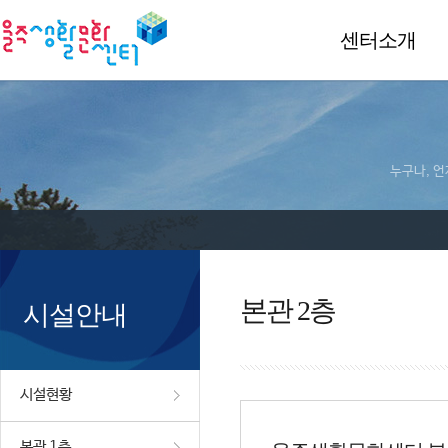
센터소개
누구나, 언
본관 2층
시설안내
시설현황
본관 1층