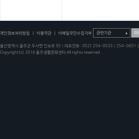
이
개인정보처리방침
|
이용약관
|
이메일무단수집거부
울산광역시 울주군 두서면 인보로 95 | 대표전화 : 052) 254-0533 / 254-0651 | 
Copyright(c) 2016 울주생활문화센터 All rights reserved.