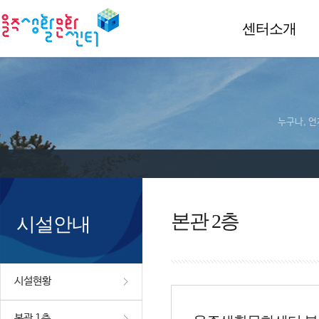
센터소개
누구나, 언
본관 2층
시설안내
시설현황
본관 1층