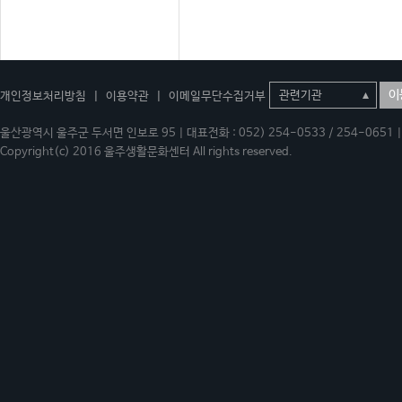
이
개인정보처리방침
|
이용약관
|
이메일무단수집거부
울산광역시 울주군 두서면 인보로 95 | 대표전화 : 052) 254-0533 / 254-0651 | 
Copyright(c) 2016 울주생활문화센터 All rights reserved.