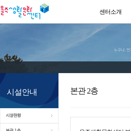
센터소개
누구나, 언
본관 2층
시설안내
시설현황
본관 1층