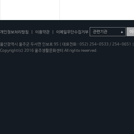
이
개인정보처리방침
|
이용약관
|
이메일무단수집거부
울산광역시 울주군 두서면 인보로 95 | 대표전화 : 052) 254-0533 / 254-0651 | 
Copyright(c) 2016 울주생활문화센터 All rights reserved.