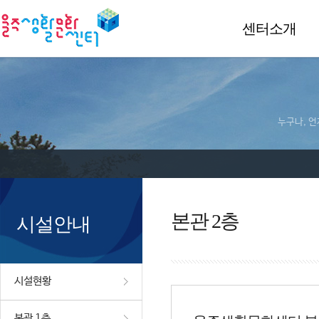
센터소개
누구나, 언
본관 2층
시설안내
시설현황
본관 1층