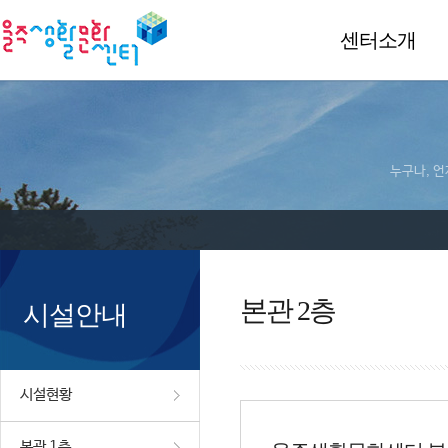
센터소개
누구나, 언
본관 2층
시설안내
시설현황
본관 1층