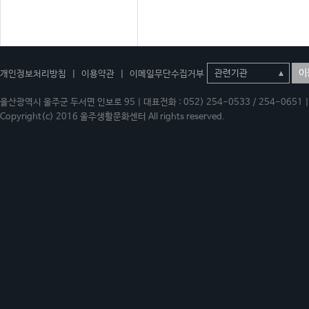
이
개인정보처리방침
|
이용약관
|
이메일무단수집거부
울산광역시 울주군 두서면 인보로 95 | 대표전화 : 052) 254-0533 / 254-0651 | 
Copyright(c) 2016 울주생활문화센터 All rights reserved.