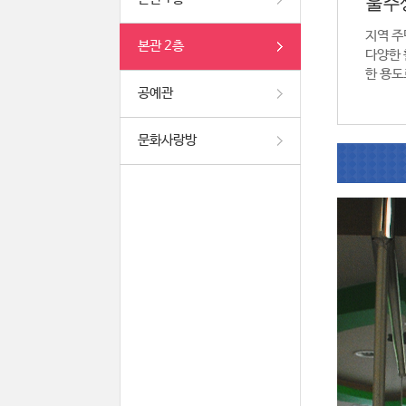
울주
지역 주
본관 2층
다양한 
한 용도
공예관
문화사랑방